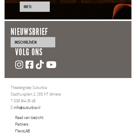
INFO
NIEUWSBRIEF
INSCHRIJVEN
VOLG ONS
Theatergroep Suburbia
Stadhuisplein 2, 1315 HT Almere
T 036 844 81 48
E
info@suburbia.nl
Raad van toezicht
Partners
FlevoLAB