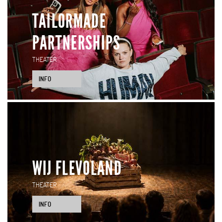
TAILORMADE
PARTNERSHIPS
THEATER
INFO
WIJ FLEVOLAND
THEATER
INFO