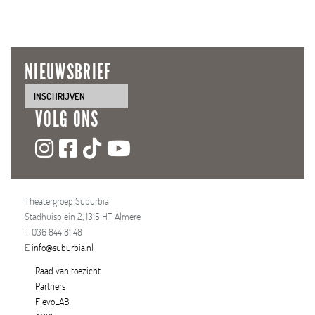
NIEUWSBRIEF
INSCHRIJVEN
VOLG ONS
Theatergroep Suburbia
Stadhuisplein 2, 1315 HT Almere
T 036 844 81 48
E
info@suburbia.nl
Raad van toezicht
Partners
FlevoLAB