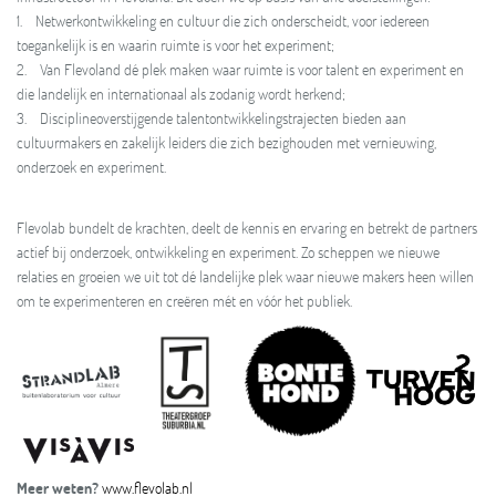
1. Netwerkontwikkeling en cultuur die zich onderscheidt, voor iedereen
toegankelijk is en waarin ruimte is voor het experiment;
2. Van Flevoland dé plek maken waar ruimte is voor talent en experiment en
die landelijk en internationaal als zodanig wordt herkend;
3. Disciplineoverstijgende talentontwikkelingstrajecten bieden aan
cultuurmakers en zakelijk leiders die zich bezighouden met vernieuwing,
onderzoek en experiment.
Flevolab bundelt de krachten, deelt de kennis en ervaring en betrekt de partners
actief bij onderzoek, ontwikkeling en experiment. Zo scheppen we nieuwe
relaties en groeien we uit tot dé landelijke plek waar nieuwe makers heen willen
om te experimenteren en creëren mét en vóór het publiek.
Meer weten?
www.flevolab.nl