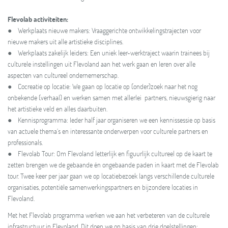
Flevolab activiteiten:
● Werkplaats nieuwe makers: Vraaggerichte ontwikkelingstrajecten voor
nieuwe makers uit alle artistieke disciplines.
● Werkplaats zakelijk leiders: Een uniek leer-werktraject waarin trainees bij
culturele instellingen uit Flevoland aan het werk gaan en leren over alle
aspecten van cultureel ondernemerschap.
● Cocreatie op locatie: We gaan op locatie op (onder)zoek naar het nog
onbekende (verhaal) en werken samen met allerlei partners, nieuwsgierig naar
het artistieke veld en alles daarbuiten.
● Kennisprogramma: Ieder half jaar organiseren we een kennissessie op basis
van actuele thema’s en interessante onderwerpen voor culturele partners en
professionals.
● Flevolab Tour: Om Flevoland letterlijk en figuurlijk cultureel op de kaart te
zetten brengen we de gebaande én ongebaande paden in kaart met de Flevolab
tour. Twee keer per jaar gaan we op locatiebezoek langs verschillende culturele
organisaties, potentiële samenwerkingspartners en bijzondere locaties in
Flevoland.
Met het Flevolab programma werken we aan het verbeteren van de culturele
infrastructuur in Flevoland. Dit doen we op basis van drie doelstellingen: