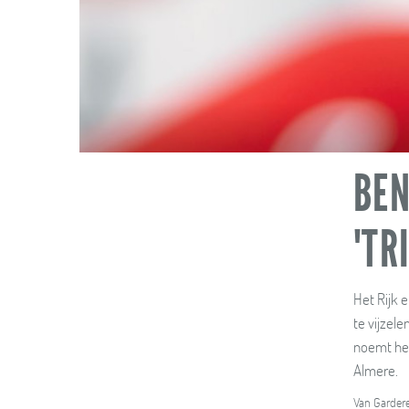
BEN
'TR
Het Rijk 
te vijzel
noemt het
Almere.
Van Gardere