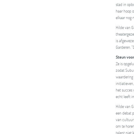
stad in opb
haar hoop o
elkaar nog n
Hilde van G
theatergeze
is afgeweze
Garderen. "
Steun voor
Ze is opgelu
zodat Subur
waardering i
initiatieve
het succes 
echt leeft i
Hilde van G
een debat p
van cultuur 
om te horen
talent niet