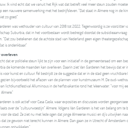
ouw. Ik vind echt dat we vanuit het Rijk wat dat betreft veel meer steun zouden moeten 
p een nauwere samenwerking met het bedrijfsleven. "Dat staat in Almere nog in de k
iet zo goed."
arderen was wethouder van cultuur van 2018 tot 2022. Tegenwoordig is ze voorzitter v
lschap Suburbia, dat in het voortbestaan wordt bedreigd doordat de subsidieaanvraa
n. "Dat zou betekenen dat de achtste stad van Nederland geen eigen theatergezelschap
Dat is ondenkbaar."
 overleven
cht dat er politieke steun lijkt te zijn voor een initiatief in de gemeenteraad om een be
bia de komende maanden kan overleven. Daarin ziet Van Garderen het bewijs dat er in
s voor kunst en cultuur. Fel bestrijdt ze de suggestie dat er in de stad geen vruchtbare
n, gezien bijvoorbeeld het aflazen van de plannen voor kunstmuseum M. De oud-wethoud
van lichtkunstfestival Alluminous in de herfstvakantie rond het Weerwater: "voor mij e
n Almere."
arderen is ook actief voor Casa Casla, waar exposities en discussies worden georganise
laats over de "cultuurwoestijn" Almere. Volgens Van Garderen is het van belang om te
voor de stad. Ze ziet nu met lede ogen dat jonge Almeerse musici en dj's uitwijken naar e
 dat ze gewoon niet terecht kunnen in Almere. Dan gaan ze in Utrecht of Amsterdam 
 kunnen ontwikkelen."