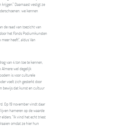
krijgen." Daarnaast vestigt ze
inderschoenen: we kennen
an de raad van toezicht van
g door het Fonds Podiumkunsten
 meer heeft", aldus Van
drag van 4 ton toe te kennen,
 Almere wel degelijk
 bodem is voor culturele
er voelt zich gesterkt door
en bewijs dat kunst en cultuur
erd. Op 19 november vindt daar
 blijven hameren op de waarde
lders. "Ik vind het echt triest
draaien omdat ze hier hun