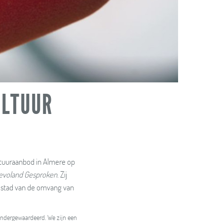
ULTUUR
ltuuraanbod in Almere op
levoland Gesproken
. Zij
en stad van de omvang van
 ondergewaardeerd. We zijn een