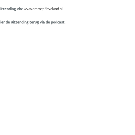
uitzending via:
www.omroepflevoland.nl
hier de uitzending terug via de podcast: