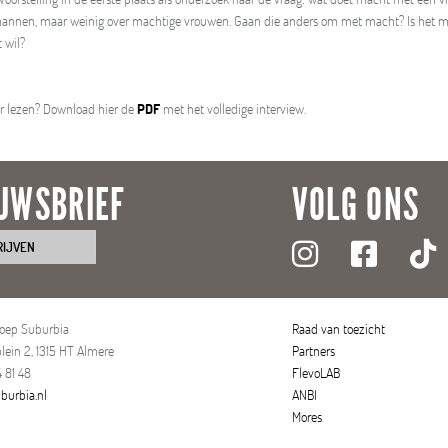
nnen, maar weinig over machtige vrouwen. Gaan die anders om met macht? Is het mo
 wil?
er lezen? Download hier de
PDF
met het volledige interview.
UWSBRIEF
VOLG ONS
RIJVEN
roep Suburbia
Raad van toezicht
lein 2, 1315 HT Almere
Partners
 81 48
FlevoLAB
burbia.nl
ANBI
Mores