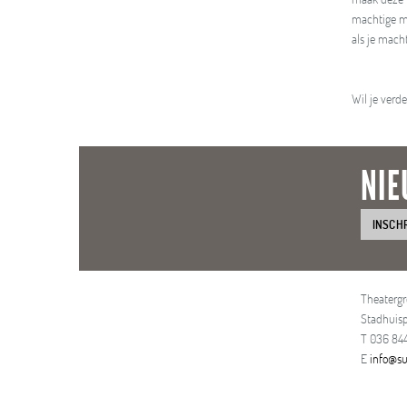
machtige ma
als je macht
Wil je verd
NIE
INSCH
Theaterg
Stadhuisp
T 036 844
E
info@su