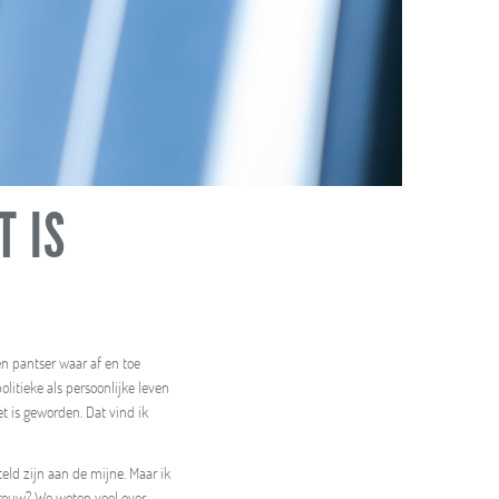
T IS
en pantser waar af en toe
olitieke als persoonlijke leven
t is geworden. Dat vind ik
ld zijn aan de mijne. Maar ik
vrouw? We weten veel over