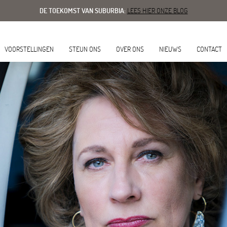
DE TOEKOMST VAN SUBURBIA:
LEES HIER ONZE BLOG
VOORSTELLINGEN
STEUN ONS
OVER ONS
NIEUWS
CONTACT