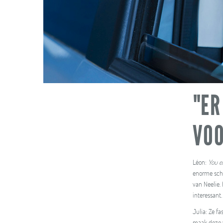
"ER
VOO
Léon:
You ei
enorme scheu
van Neelie.
interessant.
Julia: Ze f
maak deze v