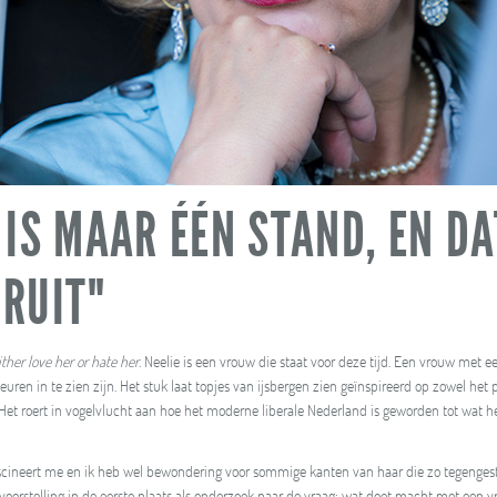
 IS MAAR ÉÉN STAND, EN DA
RUIT"
ther love her or hate her
. Neelie is een vrouw die staat voor deze tijd. Een vrouw met e
ren in te zien zijn. Het stuk laat topjes van ijsbergen zien geïnspireerd op zowel het p
 Het roert in vogelvlucht aan hoe het moderne liberale Nederland is geworden tot wat he
ascineert me en ik heb wel bewondering voor sommige kanten van haar die zo tegengeste
oorstelling in de eerste plaats als onderzoek naar de vraag: wat doet macht met een 