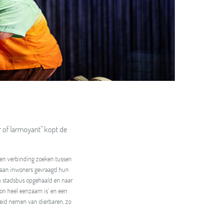
r of larmoyant" kopt de
, een verbinding zoeken tussen
ia aan inwoners gevraagd hun
en stadsbus opgehaald en naar
on heel eenzaam is’ en een
heid nemen van dierbaren, zo