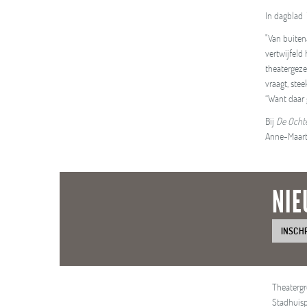
In dagblad
"Van buiten
vertwijfeld 
theatergeze
vraagt, ste
“Want daar 
Bij
De Ocht
Anne-Maartj
NIE
INSCH
Theaterg
Stadhuisp