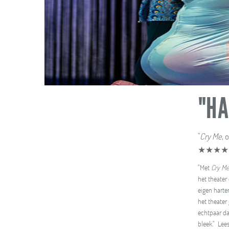
"HA
"
Cry Me
, 
★★★★ re
"Met
Cry M
het theater
eigen harte
het theater
echtpaar da
bleek." Lee