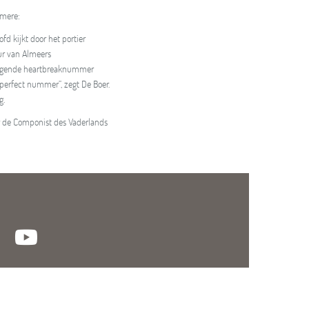
lmere:
fd kijkt door het portier
eur van Almeers
volgende heartbreaknummer
perfect nummer”, zegt De Boer.
g.
r de Componist des Vaderlands