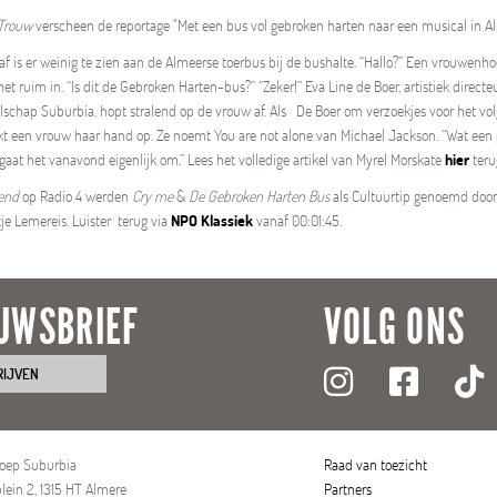
Trouw
verscheen de reportage "Met een bus vol gebroken harten naar een musical in A
af is er weinig te zien aan de Almeerse toerbus bij de bushalte. “Hallo?” Een vrouwenhoo
het ruim in. “Is dit de Gebroken Harten-bus?” “Zeker!” Eva Line de Boer, artistiek direct
lschap Suburbia, hopt stralend op de vrouw af. Als De Boer om verzoekjes voor het 
ekt een vrouw haar hand op. Ze noemt You are not alone van Michael Jackson. “Wat een 
gaat het vanavond eigenlijk om.” Lees het volledige artikel van Myrel Morskate
hier
teru
end
op Radio 4 werden
Cry me
&
De Gebroken Harten Bus
als Cultuurtip genoemd doo
e Lemereis. Luister terug via
NPO Klassiek
vanaf 00:01:45.
UWSBRIEF
VOLG ONS
RIJVEN
roep Suburbia
Raad van toezicht
lein 2, 1315 HT Almere
Partners