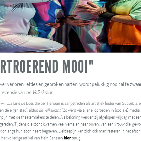
RTROEREND MOOI"
over verloren liefdes en gebroken harten, wordt gelukkig nooit al te zwaa
censie van
de Volkskrant
.
e
wil Eva Line de Boer, die per 1 januari is aangetreden als artistiek leider van Suburbia
 en de eigen stad", aldus
de Volkskrant
. "Zo werd via allerlei oproepen in (sociale) med
npijn met de theatermakers te delen. Als beloning werden zij afgelopen vrijdag met e
 gereden. Tijdens die tocht kwamen veel verhalen naar boven: van een vrouw die ‘gewo
t onlangs hun zoon heeft begraven. Liefdespijn kan zich ook manifesteren in het afsc
s het volledige artikel van Hein Janssen
hier
terug.