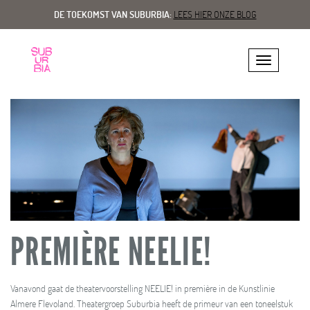
DE TOEKOMST VAN SUBURBIA:
LEES HIER ONZE BLOG
Toggle navig
PREMIÈRE NEELIE!
Vanavond gaat de theatervoorstelling NEELIE! in première in de Kunstlinie
Almere Flevoland. Theatergroep Suburbia heeft de primeur van een toneelstuk