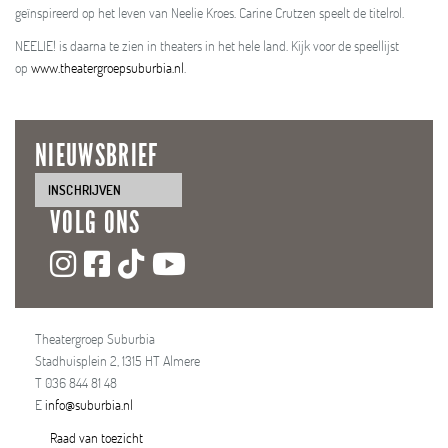
geïnspireerd op het leven van Neelie Kroes. Carine Crutzen speelt de titelrol.
NEELIE! is daarna te zien in theaters in het hele land. Kijk voor de speellijst
op
www.theatergroepsuburbia.nl
.
NIEUWSBRIEF
INSCHRIJVEN
VOLG ONS
Theatergroep Suburbia
Stadhuisplein 2, 1315 HT Almere
T 036 844 81 48
E
info@suburbia.nl
Raad van toezicht