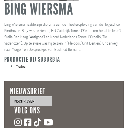
BING WIERSMA
Bing Wiersma haalde zijn diploma aan de Theateropleiding van de Hogeschool
Eindhoven. Bing was te zien bij Het Zuidelijk Toneel ('Eentje om het af te leren'),
Stella Den Haag ('Antigone') en Noord Nederlands Toneel ('Othello', 'De
Vaderlozen'). Op televisie was hij te zien in 'Pleidooi', 'Unit Dertien', 'Onderweg
naar Morgen' en De sprookjes van Godfried Bomans.
PRODUCTIE BIJ SUBURBIA
Medea
NIEUWSBRIEF
INSCHRIJVEN
VOLG ONS