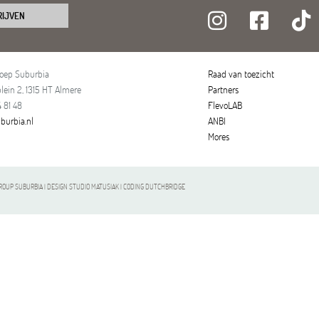
RIJVEN
roep Suburbia
Raad van toezicht
lein 2, 1315 HT Almere
Partners
 81 48
FlevoLAB
burbia.nl
ANBI
Mores
OUP SUBURBIA | DESIGN STUDIO MATUSIAK | CODING DUTCHBRIDGE