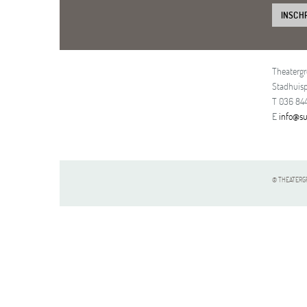
INSCH
Theaterg
Stadhuisp
T 036 844
E
info@su
© THEATERGR