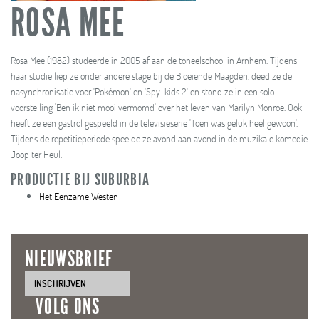
ROSA MEE
Rosa Mee (1982) studeerde in 2005 af aan de toneelschool in Arnhem. Tijdens
haar studie liep ze onder andere stage bij de Bloeiende Maagden, deed ze de
nasynchronisatie voor 'Pokémon' en 'Spy-kids 2' en stond ze in een solo-
voorstelling 'Ben ik niet mooi vermomd' over het leven van Marilyn Monroe. Ook
heeft ze een gastrol gespeeld in de televisieserie 'Toen was geluk heel gewoon'.
Tijdens de repetitieperiode speelde ze avond aan avond in de muzikale komedie
Joop ter Heul.
PRODUCTIE BIJ SUBURBIA
Het Eenzame Westen
NIEUWSBRIEF
INSCHRIJVEN
VOLG ONS