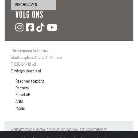
INSCHRIJVEN
VOLG ONS
Theatergroep Suburbia
Stadhuisplein 2, 1315 HT Almere
T 036 844 81 48
E
info@suburbia.nl
Raad van toezicht
Partners
FlevoLAB
ANBI
Mores
© THEATERGROUP SUBURBIA | DESIGN STUDIO MATUSIAK | CODING DUTCHBRIDGE