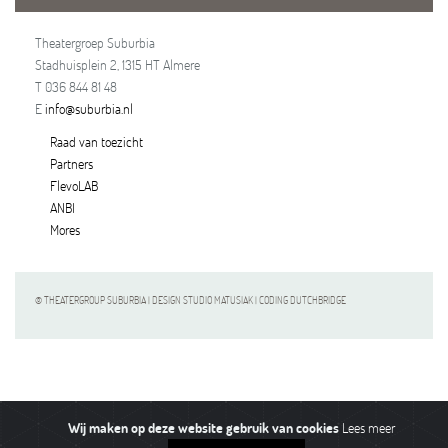
Theatergroep Suburbia
Stadhuisplein 2, 1315 HT Almere
T 036 844 81 48
E
info@suburbia.nl
Raad van toezicht
Partners
FlevoLAB
ANBI
Mores
© THEATERGROUP SUBURBIA | DESIGN STUDIO MATUSIAK | CODING DUTCHBRIDGE
Wij maken op deze website gebruik van cookies
Lees meer