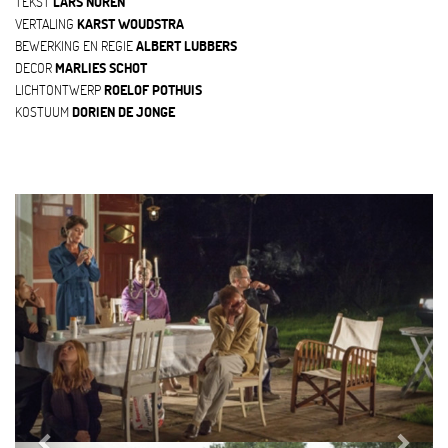
TEKST
LARS NORÉN
VERTALING
KARST WOUDSTRA
BEWERKING EN REGIE
ALBERT LUBBERS
DECOR
MARLIES SCHOT
LICHTONTWERP
ROELOF POTHUIS
KOSTUUM
DORIEN DE JONGE
Previous
Next