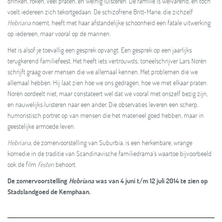
drinken, roken, véél praten, en weinig luisteren. De familie is welvarend, en toch
voelt iedereen zich tekortgedaan. De schizofrene Britt-Marie, die zichzelf
Hebriana
noemt, heeft met haar afstandelijke schoonheid een fatale uitwerking
op iedereen, maar vooral op de mannen.
Het is alsof je toevallig een gesprek opvangt. Een gesprek op een jaarlijks
terugkerend familiefeest. Het heeft iets vertrouwds; toneelschrijver Lars Norén
schrijft graag over mensen die we allemaal kennen. Met problemen die we
allemaal hebben. Hij laat zien hoe we ons gedragen, hoe we met elkaar praten.
Norén oordeelt niet, maar constateert wel dat we vooral met onszelf bezig zijn,
en nauwelijks luisteren naar een ander. Die observaties leveren een scherp,
humoristisch portret op van mensen die het materieel goed hebben, maar in
geestelijke armoede leven.
Hebriana
, de zomervoorstelling van Suburbia, is een herkenbare, wrange
komedie in de traditie van Scandinavische familiedrama’s waartoe bijvoorbeeld
ook de film
Festen
behoort.
De zomervoorstelling
Hebriana
was van 4 juni t/m 12 juli 2014 te zien op
Stadslandgoed de Kemphaan.