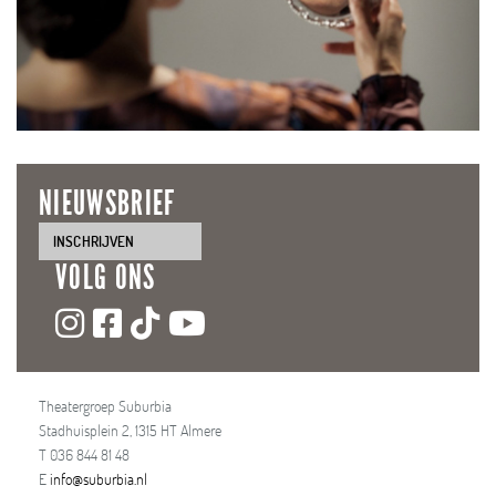
NIEUWSBRIEF
INSCHRIJVEN
VOLG ONS
Theatergroep Suburbia
Stadhuisplein 2, 1315 HT Almere
T 036 844 81 48
E
info@suburbia.nl