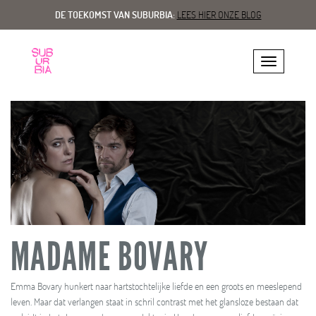
DE TOEKOMST VAN SUBURBIA:
LEES HIER ONZE BLOG
Toggle navig
MADAME BOVARY
Emma Bovary hunkert naar hartstochtelijke liefde en een groots en meeslepend
leven. Maar dat verlangen staat in schril contrast met het glansloze bestaan dat