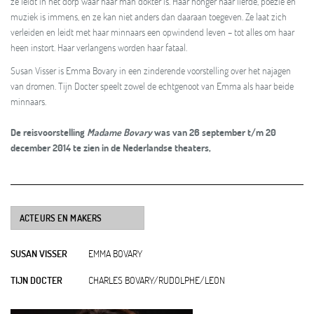
ze leidt in het dorp waar haar man dokter is. Haar honger naar liefde, poëzie en
muziek is immens, en ze kan niet anders dan daaraan toegeven. Ze laat zich
verleiden en leidt met haar minnaars een opwindend leven – tot alles om haar
heen instort. Haar verlangens worden haar fataal.
Susan Visser is Emma Bovary in een zinderende voorstelling over het najagen
van dromen. Tijn Docter speelt zowel de echtgenoot van Emma als haar beide
minnaars.
De reisvoorstelling
Madame Bovary
was van 26 september t/m 20
december 2014 te zien in de Nederlandse theaters,
ACTEURS EN MAKERS
SUSAN VISSER
EMMA BOVARY
TIJN DOCTER
CHARLES BOVARY/RUDOLPHE/LEON