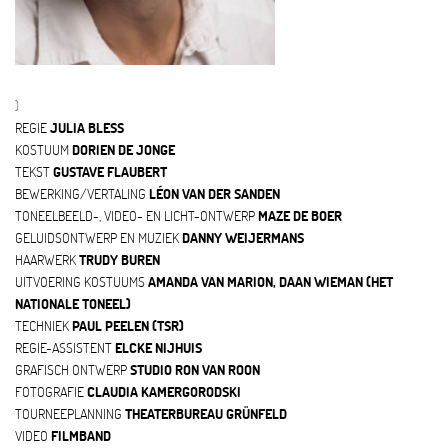
)
REGIE
JULIA BLESS
KOSTUUM
DORIEN DE JONGE
TEKST
GUSTAVE FLAUBERT
BEWERKING/VERTALING
LÉON VAN DER SANDEN
TONEELBEELD-, VIDEO- EN LICHT-ONTWERP
MAZE DE BOER
GELUIDSONTWERP EN MUZIEK
DANNY WEIJERMANS
HAARWERK
TRUDY BUREN
UITVOERING KOSTUUMS
AMANDA VAN MARION, DAAN WIEMAN (HET
NATIONALE TONEEL)
TECHNIEK
PAUL PEELEN (TSR)
REGIE-ASSISTENT
ELCKE NIJHUIS
GRAFISCH ONTWERP
STUDIO RON VAN ROON
FOTOGRAFIE
CLAUDIA KAMERGORODSKI
TOURNEEPLANNING
THEATERBUREAU GRÜNFELD
VIDEO
FILMBAND