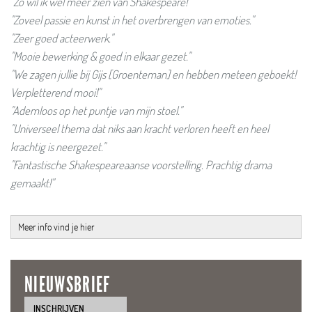
"Zo wil ik wel meer zien van Shakespeare!"
"Zoveel passie en kunst in het overbrengen van emoties."
"Zeer goed acteerwerk."
"Mooie bewerking & goed in elkaar gezet."
"We zagen jullie bij Gijs [Groenteman] en hebben meteen geboekt!
Verpletterend mooi!"
"Ademloos op het puntje van mijn stoel."
"Universeel thema dat niks aan kracht verloren heeft en heel
krachtig is neergezet."
"Fantastische Shakespeareaanse voorstelling. Prachtig drama
gemaakt!"
Meer info vind je hier
NIEUWSBRIEF
INSCHRIJVEN