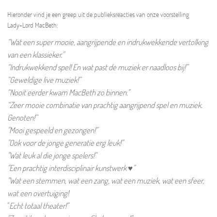
Hieronder vind je een greep uit de publieksreacties van onze voorstelling
Lady+Lord MacBeth:
“Wat een super mooie, aangrijpende en indrukwekkende vertolking
van een klassieker."
“Indrukwekkend spel! En wat past de muziek er naadloos bij!”
“Geweldige live muziek!”
“Nooit eerder kwam MacBeth zo binnen."
“Zeer mooie combinatie van prachtig aangrijpend spel en muziek.
Genoten!”
"Mooi gespeeld en gezongen!"
"Ook voor de jonge generatie erg leuk!"
"Wat leuk al die jonge spelers!"
"Een prachtig interdisciplinair kunstwerk ♥"
"Wat een stemmen, wat een zang, wat een muziek, wat een sfeer,
wat een overtuiging!
"
Echt totaal theater!"