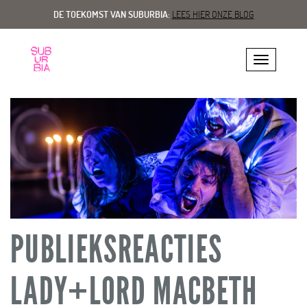
DE TOEKOMST VAN SUBURBIA:
LEES HIER ONZE BLOG
Toggle navig
PUBLIEKSREACTIES
LADY+LORD MACBETH