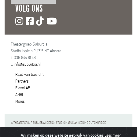
VOLG ONS
Theatergroep Suburbia
Stadhuisplein 2, 1315 HT Almere
T 036 844 81 48
E
info@suburbia.nl
Raad van toezicht
Partners
FlevoLAB
ANBI
Mores
© THEATERGROUP SUBURBIA | DESIGN STUDIO MATUSIAK | CODING DUTCHBRIDGE
Wij maken op deze website gebruik van cookies
Lees meer