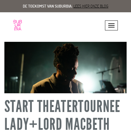
DE TOEKOMST VAN SUBURBIA:
LEES HIER ONZE BLOG
Toggle navig
START THEATERTOURNEE
LADY+LORD MACBETH