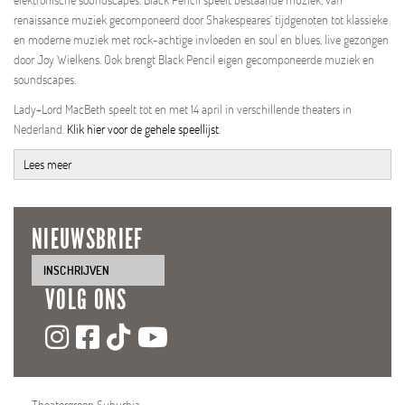
renaissance muziek gecomponeerd door Shakespeares’ tijdgenoten tot klassieke
en moderne muziek met rock-achtige invloeden en soul en blues, live gezongen
door Joy Wielkens. Ook brengt Black Pencil eigen gecomponeerde muziek en
soundscapes.
Lady+Lord MacBeth speelt tot en met 14 april in verschillende theaters in
Nederland.
Klik hier voor de gehele speellijst
.
Lees meer
NIEUWSBRIEF
INSCHRIJVEN
VOLG ONS
Theatergroep Suburbia