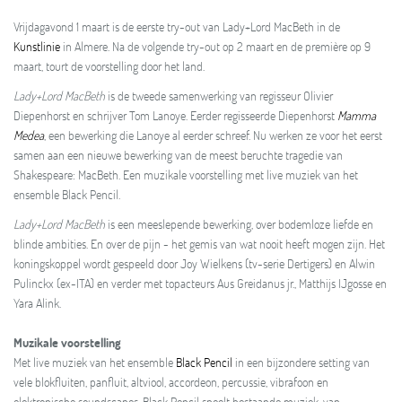
Vrijdagavond 1 maart is de eerste try-out van Lady+Lord MacBeth in de
Kunstlinie
in Almere. Na de volgende try-out op 2 maart en de première op 9
maart, tourt de voorstelling door het land.
Lady+Lord MacBeth
is de tweede samenwerking van regisseur Olivier
Diepenhorst en schrijver Tom Lanoye. Eerder regisseerde Diepenhorst
Mamma
Medea
, een bewerking die Lanoye al eerder schreef. Nu werken ze voor het eerst
samen aan een nieuwe bewerking van de meest beruchte tragedie van
Shakespeare: MacBeth. Een muzikale voorstelling met live muziek van het
ensemble Black Pencil.
Lady+Lord MacBeth
is een meeslepende bewerking, over bodemloze liefde en
blinde ambities. En over de pijn - het gemis van wat nooit heeft mogen zijn. Het
koningskoppel wordt gespeeld door Joy Wielkens (tv-serie Dertigers) en Alwin
Pulinckx (ex-ITA) en verder met topacteurs Aus Greidanus jr., Matthijs IJgosse en
Yara Alink.
Muzikale voorstelling
Met live muziek van het ensemble
Black Pencil
in een bijzondere setting van
vele blokfluiten, panfluit, altviool, accordeon, percussie, vibrafoon en
elektronische soundscapes. Black Pencil speelt bestaande muziek, van