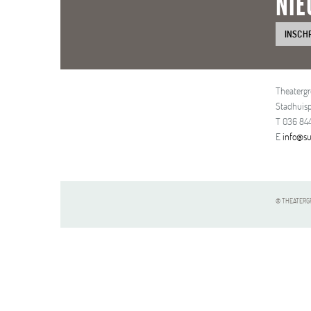
NIE
INSCH
Theaterg
Stadhuisp
T 036 844
E
info@su
© THEATERGR