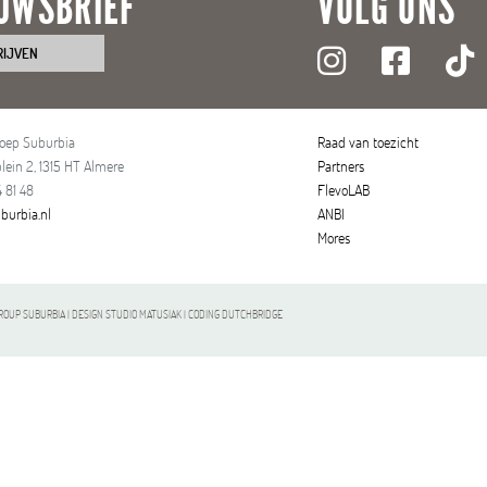
UWSBRIEF
VOLG ONS
RIJVEN
roep Suburbia
Raad van toezicht
lein 2, 1315 HT Almere
Partners
 81 48
FlevoLAB
burbia.nl
ANBI
Mores
OUP SUBURBIA | DESIGN STUDIO MATUSIAK | CODING DUTCHBRIDGE