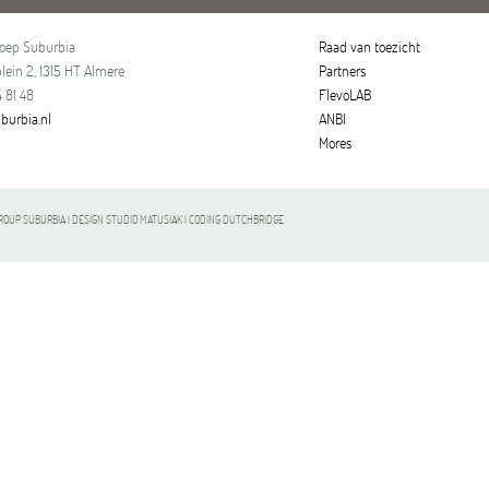
roep Suburbia
Raad van toezicht
lein 2, 1315 HT Almere
Partners
 81 48
FlevoLAB
burbia.nl
ANBI
Mores
OUP SUBURBIA | DESIGN STUDIO MATUSIAK | CODING DUTCHBRIDGE