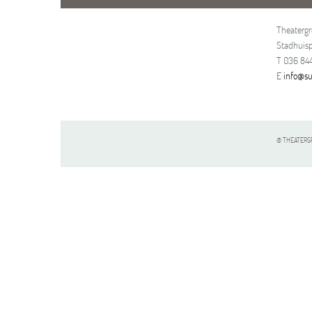
Theaterg
Stadhuisp
T 036 844
E
info@su
© THEATERGR