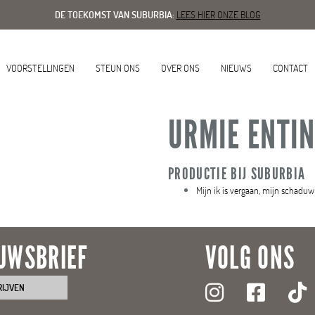
DE TOEKOMST VAN SUBURBIA:
LEES HIER ONZE BLOG
VOORSTELLINGEN
STEUN ONS
OVER ONS
NIEUWS
CONTACT
URMIE ENTI
PRODUCTIE BIJ SUBURBIA
Mijn ik is vergaan, mijn schad
UWSBRIEF
VOLG ONS
RIJVEN