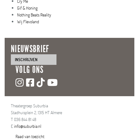
Cry Me
Gif & Honing
Nothing Beats Reality
Wij Flevoland
NIEUWSBRIEF
INSCHRIJVEN
VOLG ONS
Theatergroep Suburbia
Stadhuisplein 2, 1315 HT Almere
T 036 844 81 48
E
info@suburbia.nl
Raad van toezicht