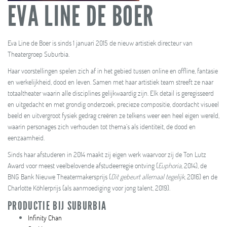
EVA LINE DE BOER
Eva Line de Boer is sinds 1 januari 2015 de nieuw artistiek directeur van
Theatergroep Suburbia.
Haar voorstellingen spelen zich af in het gebied tussen online en offline, fantasie
en werkelijkheid, dood en leven. Samen met haar artistiek team streeft ze naar
totaaltheater waarin alle disciplines gelijkwaardig zijn. Elk detail is geregisseerd
en uitgedacht en met grondig onderzoek, precieze compositie, doordacht visueel
beeld en uitvergroot fysiek gedrag creëren ze telkens weer een heel eigen wereld,
waarin personages zich verhouden tot thema’s als identiteit, de dood en
eenzaamheid.
Sinds haar afstuderen in 2014 maakt zij eigen werk waarvoor zij de Ton Lutz
Award voor meest veelbelovende afstudeerregie ontving (
Euphoria
, 2014), de
BNG Bank Nieuwe Theatermakersprijs (
Dit gebeurt allemaal tegelijk
, 2016) en de
Charlotte Köhlerprijs (als aanmoediging voor jong talent, 2019).
PRODUCTIE BIJ SUBURBIA
Infinity Chan