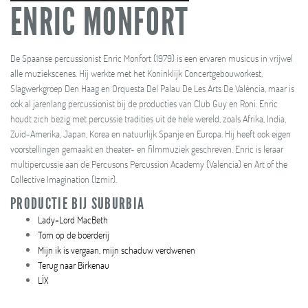
ENRIC MONFORT
De Spaanse percussionist Enric Monfort (1979) is een ervaren musicus in vrijwel
alle muziekscenes. Hij werkte met het Koninklijk Concertgebouworkest,
Slagwerkgroep Den Haag en Orquesta Del Palau De Les Arts De València, maar is
ook al jarenlang percussionist bij de producties van Club Guy en Roni. Enric
houdt zich bezig met percussie tradities uit de hele wereld, zoals Afrika, India,
Zuid-Amerika, Japan, Korea en natuurlijk Spanje en Europa. Hij heeft ook eigen
voorstellingen gemaakt en theater- en filmmuziek geschreven. Enric is leraar
multipercussie aan de Percusons Percussion Academy (Valencia) en Art of the
Collective Imagination (Izmir).
PRODUCTIE BIJ SUBURBIA
Lady+Lord MacBeth
Tom op de boerderij
Mijn ik is vergaan, mijn schaduw verdwenen
Terug naar Birkenau
LÍX