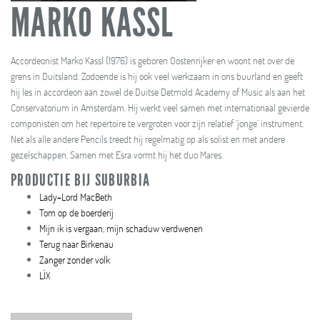
MARKO KASSL
Accordeonist Marko Kassl (1976) is geboren Oostenrijker en woont net over de
grens in Duitsland. Zodoende is hij ook veel werkzaam in ons buurland en geeft
hij les in accordeon aan zowel de Duitse Detmold Academy of Music als aan het
Conservatorium in Amsterdam. Hij werkt veel samen met internationaal gevierde
componisten om het repertoire te vergroten voor zijn relatief ‘jonge’ instrument.
Net als alle andere Pencils treedt hij regelmatig op als solist en met andere
gezelschappen. Samen met Esra vormt hij het duo Mares.
PRODUCTIE BIJ SUBURBIA
Lady+Lord MacBeth
Tom op de boerderij
Mijn ik is vergaan, mijn schaduw verdwenen
Terug naar Birkenau
Zanger zonder volk
LÍX