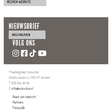
BEZOEK WEBSITE
NIEUWSBRIEF
INSCHRIJVEN
VOLG ONS
Theatergroep Suburbia
Stadhuisplein 2, 1315 HT Almere
T 036 844 81 48
E
info@suburbia.nl
Raad van toezicht
Partners
FlevoLAB