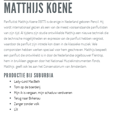
MATTHIJS KOENE
Panfluitist Matthijs Koene (1977) is de enige in Nederland geboren Pencil. Hij
wordt internationaal gezien als een van de meest vooraanstaande panfluitisten
van zijn tijd. Al tijdens zijn studie ontwikkelde Matthijs een nieuwe techniek die
de technische mogelijkheden en expressie van de panfluit hebben vergroot,
waardoor de panfluit zijn intrede kon doen in de klassieke muziek. Vele
componisten hebben werken speciaal voor hem geschreven. Matthijs bespeelt
een panfluit die ontwikkeld is in door de Nederlandse orgelbouwer Flentrop,
hem in bruikleen gegeven door het Nationaal Muziekinstrumenten Fonds.
Matthijs geeft ook les aan het Conservatorium van Amsterdam.
PRODUCTIE BIJ SUBURBIA
Lady+Lord MacBeth
Tom op de boerderij
Mijn ik is vergaan, mijn schaduw verdwenen
Terug naar Birkenau
Zanger zonder volk
LÍX