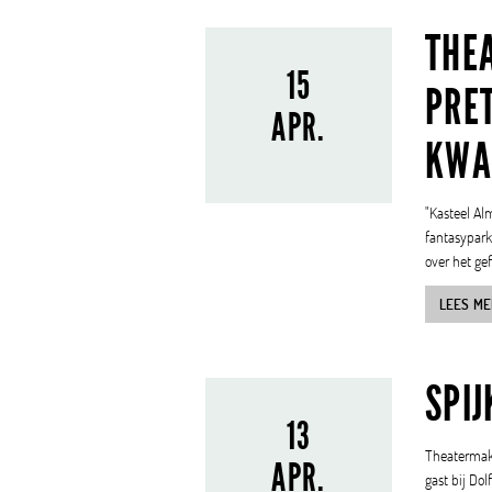
THE
15
PRE
APR.
KW
"Kasteel Al
fantasypark
over het gef
LEES ME
SPI
13
Theatermake
APR.
gast bij Do