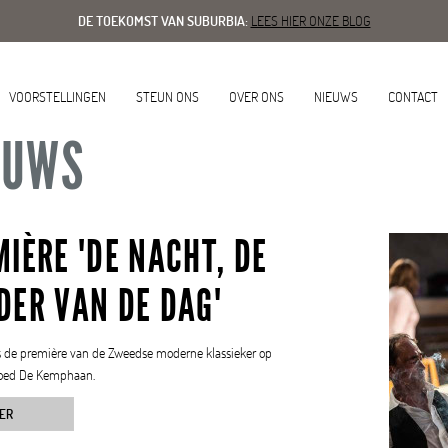
DE TOEKOMST VAN SUBURBIA:
LEES HIER ONZE BLOG
VOORSTELLINGEN
STEUN ONS
OVER ONS
NIEUWS
CONTACT
EUWS
IÈRE 'DE NACHT, DE
DER VAN DE DAG'
s de première van de Zweedse moderne klassieker op
oed De Kemphaan.
ER