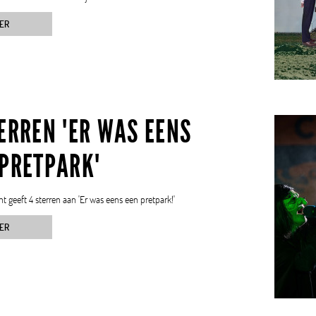
ER
ERREN 'ER WAS EENS
 PRETPARK'
t geeft 4 sterren aan 'Er was eens een pretpark!'
ER