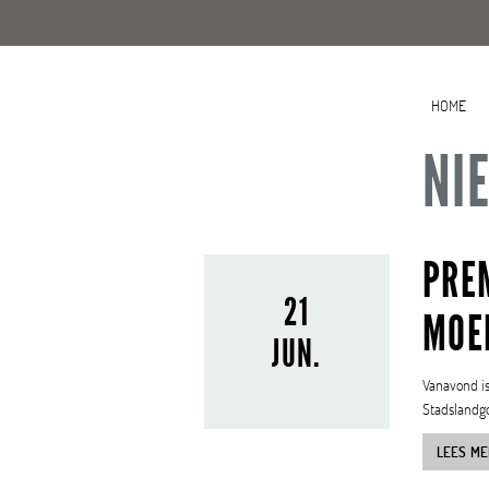
HOME
NI
PREM
21
MOE
JUN.
Vanavond i
Stadslandg
LEES ME