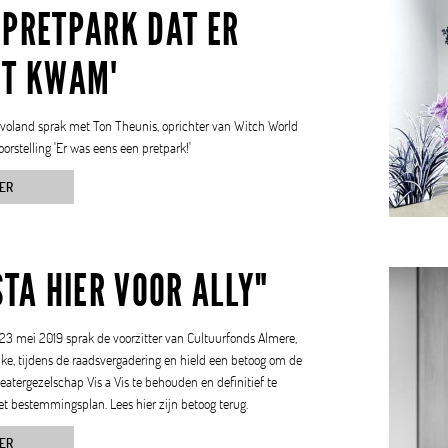
 PRETPARK DAT ER
IT KWAM'
oland sprak met Ton Theunis, oprichter van Witch World
orstelling 'Er was eens een pretpark!'
ER
STA HIER VOOR ALLY"
3 mei 2019 sprak de voorzitter van Cultuurfonds Almere,
nke, tijdens de raadsvergadering en hield een betoog om de
eatergezelschap Vis a Vis te behouden en definitief te
t bestemmingsplan. Lees hier zijn betoog terug.
ER