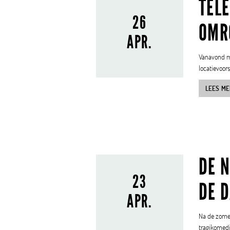
TEL
26
OMR
APR.
Vanavond ma
locatievoors
LEES ME
DE 
23
DE 
APR.
Na de zomer
tragikomedi