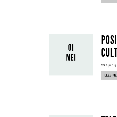
POSI
01
CUL
MEI
We zijn bli
LEES ME