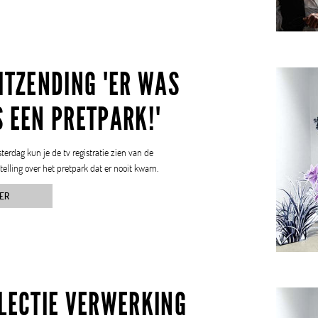
ITZENDING 'ER WAS
 EEN PRETPARK!'
terdag kun je de tv registratie zien van de
telling over het pretpark dat er nooit kwam.
ER
LLECTIE VERWERKING