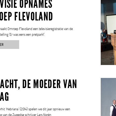
EVISIE OPNAMES
OEP FLEVOLAND
akt Omroep Flevoland een televisieregistratie van de
telling 'Er was eens een pretpark!'.
ER
NACHT, DE MOEDER VAN
DAG
hit ‘Hebriana’ (2014) spelen we dit jaar opnieuw een
e van de Zweedse schrijver Lars Norén