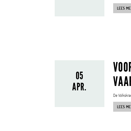
LEES ME
VOO
05
VAA
APR.
De Volkskran
LEES ME