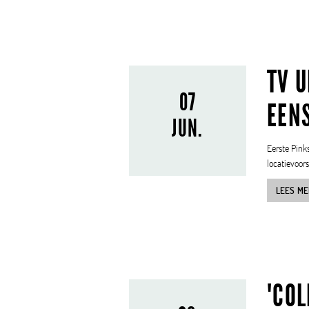
TV U
07
EENS
JUN.
Eerste Pinks
locatievoors
LEES ME
'CO