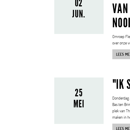
02
VAN
JUN.
NOO
Omroep Flev
over onze vo
LEES ME
"IK 
25
Donderdag 2
MEI
Bas ten Bri
plek van Th
maken in he
LEES ME