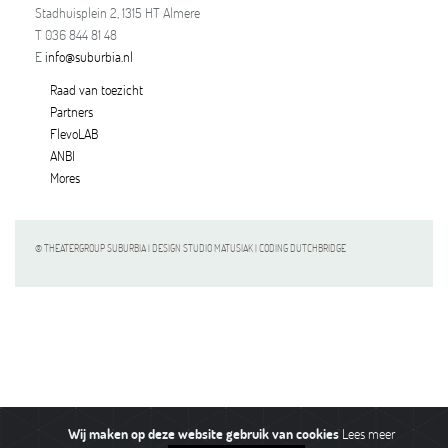
Stadhuisplein 2, 1315 HT Almere
T 036 844 81 48
E
info@suburbia.nl
Raad van toezicht
Partners
FlevoLAB
ANBI
Mores
© THEATERGROUP SUBURBIA | DESIGN STUDIO MATUSIAK | CODING DUTCHBRIDGE
Wij maken op deze website gebruik van cookies
Lees meer