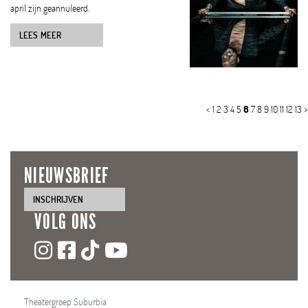
april zijn geannuleerd.
LEES MEER
<
1
2
3
4
5
6
7
8
9
10
11
12
13
>
NIEUWSBRIEF
INSCHRIJVEN
VOLG ONS
Theatergroep Suburbia